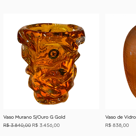
Vaso Murano S/Ouro G Gold
Vaso de Vidro
Preço normal
Preço promocional
Preço
R$ 3.840,00
R$ 3.456,00
R$ 838,00