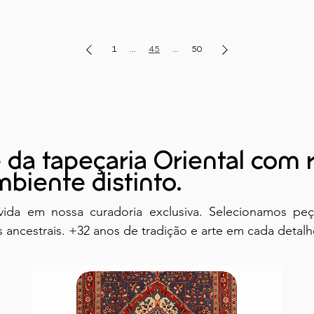
1
...
45
...
50
 da tapeçaria Oriental com 
biente distinto.
vida em nossa curadoria exclusiva. Selecionamos peç
 ancestrais. +32 anos de tradição e arte em cada detalh