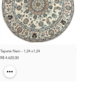
Tapete Nain - 1,24 x1,24
Tapete Tabriz Mahi 
Preço
Preço
R$ 4.620,00
R$ 2.484,00