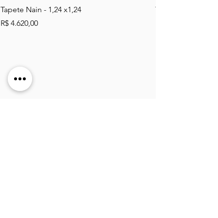
Tapete Nain - 1,24 x1,24
Tapete Tabriz Mahi 
Preço
Preço
R$ 4.620,00
R$ 2.484,00