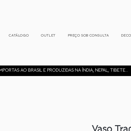
CATÁLOGO
OUTLET
PREÇO SOB CONSULTA
DEC
MPORTAS AO BRASIL E PRODUZIDAS NA ÍNDIA, NEPAL, TIBETE...
Vaso Tra