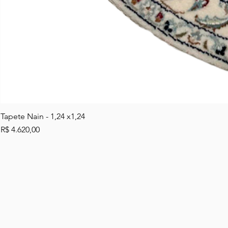
Tapete Nain - 1,24 x1,24
Preço
R$ 4.620,00