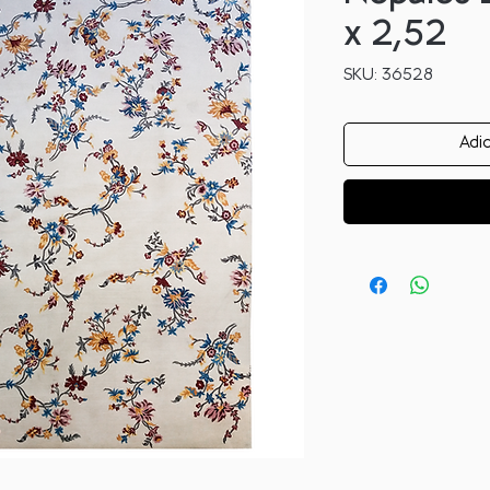
x 2,52
SKU: 36528
Adic