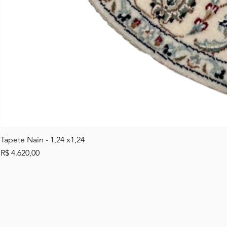
Tapete Nain - 1,24 x1,24
Preço
R$ 4.620,00