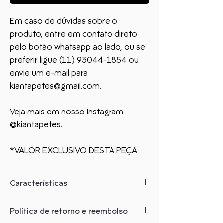
Em caso de dúvidas sobre o
produto, entre em contato direto
pelo botão whatsapp ao lado, ou se
preferir ligue (11) 93044-1854 ou
envie um e-mail para
kiantapetes@gmail.com.
Veja mais em nosso Instagram
@kiantapetes.
*VALOR EXCLUSIVO DESTA PEÇA
Características
O que você precisa saber sobre este
Política de retorno e reembolso
produto: