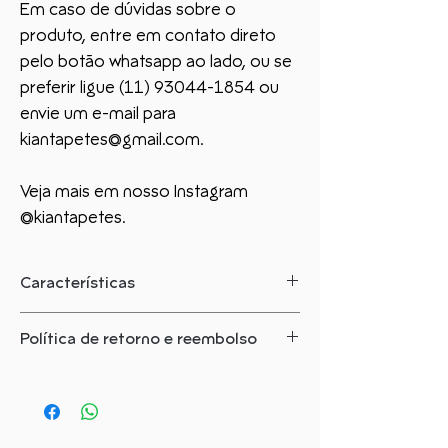
Em caso de dúvidas sobre o
produto, entre em contato direto
pelo botão whatsapp ao lado, ou se
preferir ligue (11) 93044-1854 ou
envie um e-mail para
kiantapetes@gmail.com.
Veja mais em nosso Instagram
@kiantapetes.
Características
O que você precisa saber sobre este
Política de retorno e reembolso
produto:
Como solicitar?
Largura: 4,00
Comprimento: 3,00
Você tem até 07 dias corridos a partir
Fabricado em: 80% Lá - 20% Algodão
da data de entrega do produto para