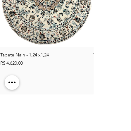
Tapete Nain - 1,24 x1,24
Tapete Tabriz Mahi 
Preço
Preço
R$ 4.620,00
R$ 2.484,00