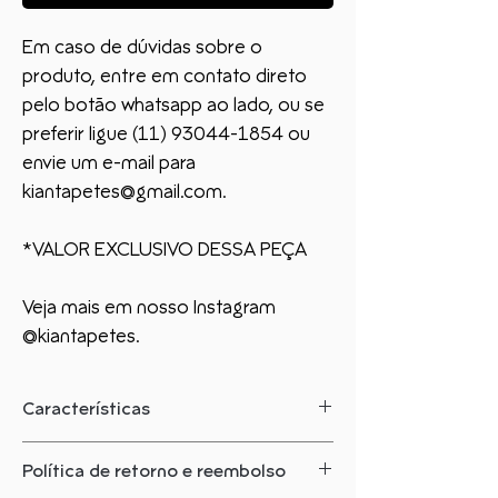
Em caso de dúvidas sobre o
produto, entre em contato direto
pelo botão whatsapp ao lado, ou se
preferir ligue (11) 93044-1854 ou
envie um e-mail para
kiantapetes@gmail.com.
*VALOR EXCLUSIVO DESSA PEÇA
Veja mais em nosso Instagram
@kiantapetes.
Características
O que você precisa saber sobre este
Política de retorno e reembolso
produto: