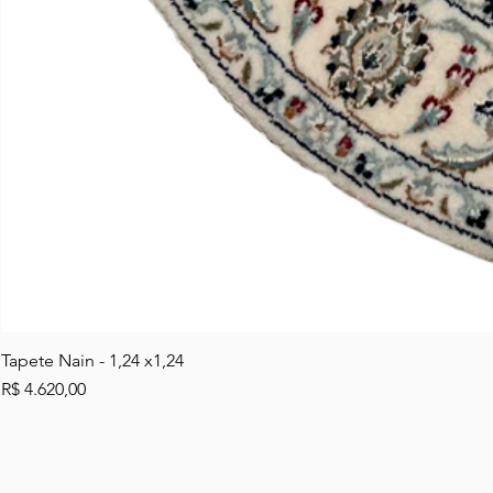
Tapete Nain - 1,24 x1,24
Preço
R$ 4.620,00