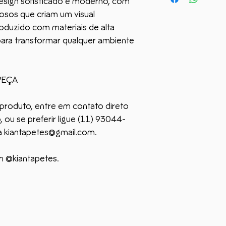
esign sofisticado e moderno, com
Fabricado em: 80%
Você tem até 07 dia
rosos que criam um visual
Marca: Kian Tapetes
entrega do produto
Modelo: Moderno;
oduzido com materiais de alta
do menu do site ou
Cor: Tons Terrosos
 para transformar qualquer ambiente
kiantapetes@gmail.
produto junto com 
Com um design marc
desse prazo não se
Glamour combina ton
PEÇA
para um visual eleg
Produto com defei
quem busca exclusi
ele adiciona textur
produto, entre em contato direto
Caso o produto apr
 ou se preferir ligue (11) 93044-
chamado e informe 
Ao escolher um tape
a kiantapetes@gmail.com.
você não apenas a
Se autorizado pela
decoração sofisti
pelos Correios* pa
m @kiantapetes.
uma peça de valor 
encomenda que vo
o produto, ele será
uma vez comprovado
autorizada e você 
Nesse caso, o frete