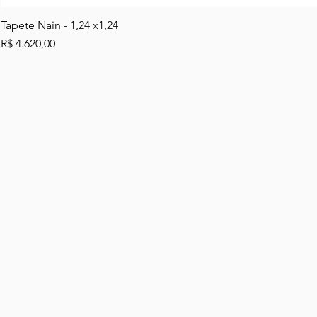
Tapete Nain - 1,24 x1,24
Preço
R$ 4.620,00