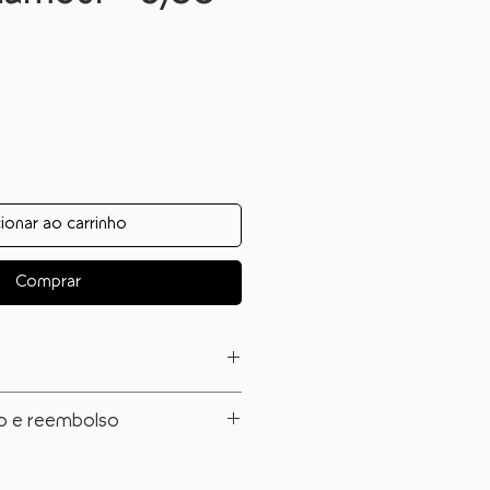
ionar ao carrinho
Comprar
 saber sobre este produto:
no e reembolso
0