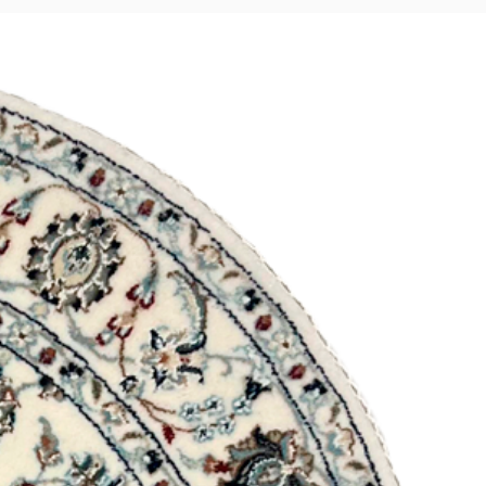
duto diferente do adquirido,
informe o ocorrido.
 nossa equipe, reenvie o produto
a o endereço que consta na
cê recebeu.
produto, ele será avaliado pela
a vez autorizada a troca, você
 certo.
a compra ou esteja insatisfeita
traso na entrega, abra um
a equipe informando o