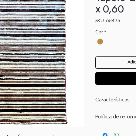
x 0,60
SKU: 68475
Cor
*
Adic
Características
O que você precisa
Política de retor
Largura: 0,88
Como solicitar?
Comprimento: 0,6