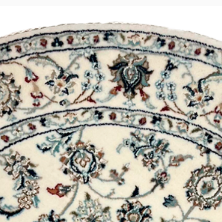
Pedido errado
Caso receba um pro
abra um chamado e 
Se autorizado pela
pelos Correios par
encomenda que vo
Após recebermos o 
nossa equipe e, um
receberá o produto
Arrependimento
Caso se arrependa d
com o produto ou a
chamado para noss
ocorrido.