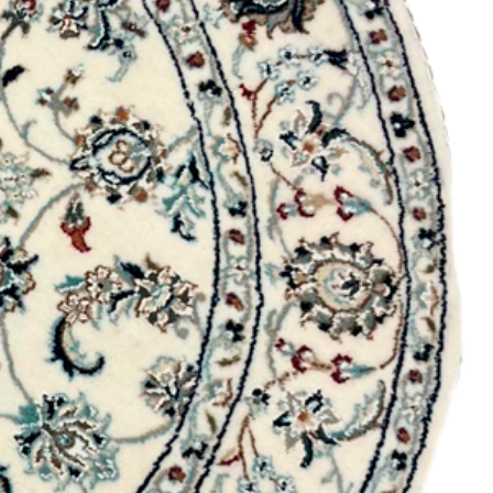
hipótese alguma o produto
o ou a embalagem ter sido
om sinais de uso não serão