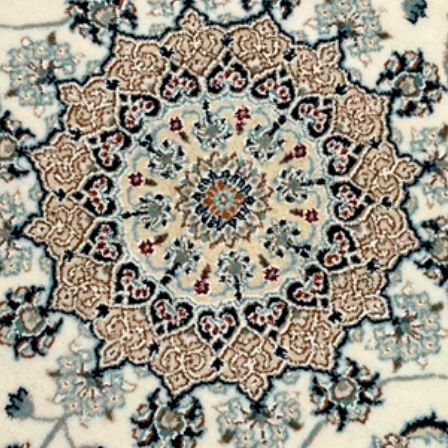
Lembrando que em 
pode ter sido usad
violada. Produtos c
aceitos de volta!