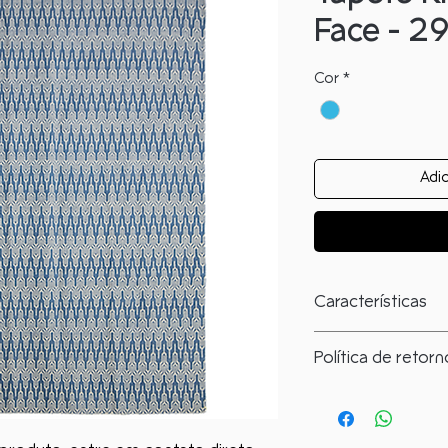
Face - 2
Cor
*
Adic
Características
O que você precisa
Política de retor
Largura: 2,96
Como solicitar?
Comprimento: 3,97
Fabricado em: Lã
Você tem até 07 dia