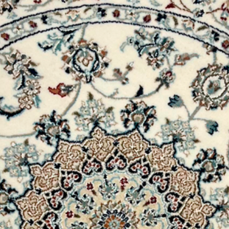
Pedido errado
Caso receba um pro
abra um chamado e 
Se autorizado pela
pelos Correios par
encomenda que vo
Após recebermos o 
nossa equipe e, um
receberá o produto
Arrependimento
Caso se arrependa d
com o produto ou a
chamado para noss
ocorrido.
Lembrando que em 