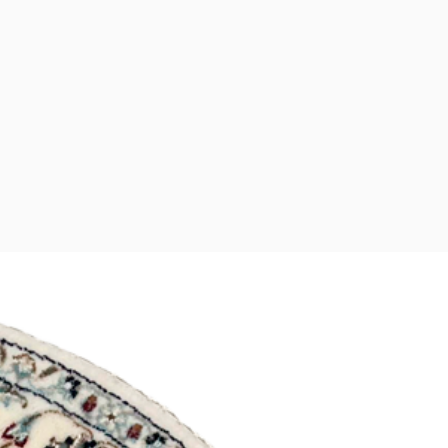
;
 para abrir um chamado através
 pelo e-mail
com. Se possível envie fotos do
te da Kian para a sua sala, você
a mensagem. Solicitações fora
na um elemento de decoração
rão aceitas.
também investe em uma peça de
to
O DESSA PEÇA
esente defeito, abra um
o ocorrido.
 nossa equipe, reenvie o produto
ra o endereço que consta na
cê recebeu. Após recebermos
 avaliado pela nossa equipe e,
 o defeito, a troca será
receberá um novo produto.
 é por nossa conta.