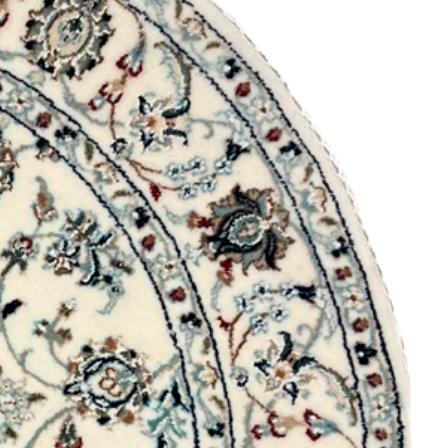
duto diferente do adquirido,
informe o ocorrido.
 nossa equipe, reenvie o produto
a o endereço que consta na
cê recebeu.
produto, ele será avaliado pela
a vez autorizada a troca, você
 certo.
a compra ou esteja insatisfeita
traso na entrega, abra um
a equipe informando o
hipótese alguma o produto