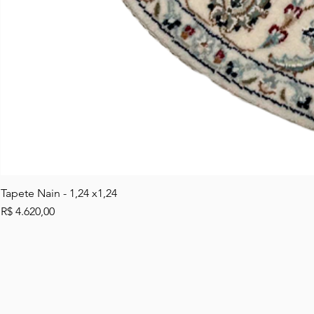
Tapete Nain - 1,24 x1,24
Preço
R$ 4.620,00