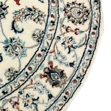
o ou a embalagem ter sido
om sinais de uso não serão