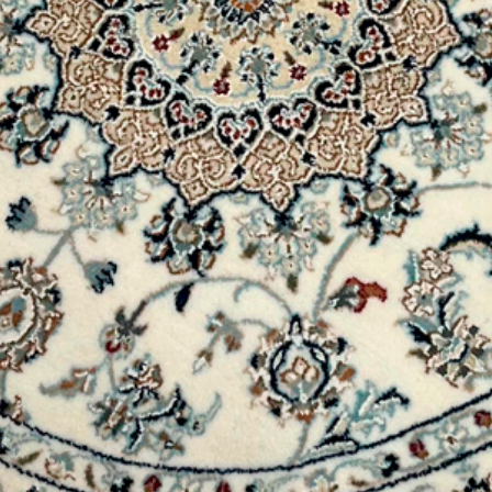
pode ter sido usad
violada. Produtos c
aceitos de volta!