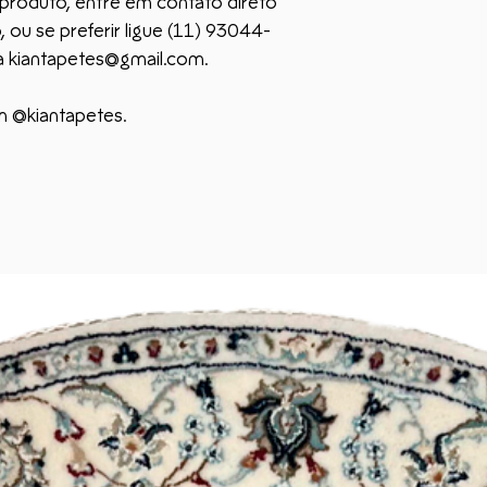
produto, entre em contato direto
Marca: Kian Tapetes
entrega do produto
Cor: Azul / Branco
 ou se preferir ligue (11) 93044-
do menu do site ou
a kiantapetes@gmail.com.
kiantapetes@gmail.
Ao escolher um tape
produto junto com 
não apenas adicio
desse prazo não se
m @kiantapetes.
sofisticado, mas 
valor duradouro.
Produto com defei
*VALOR EXCLUSIV
Caso o produto apr
chamado e informe 
Se autorizado pela
pelos Correios* pa
encomenda que vo
o produto, ele será
uma vez comprovado
autorizada e você 
Nesse caso, o frete