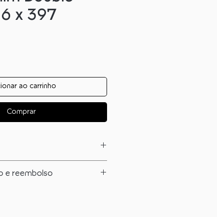
96 x 397
ionar ao carrinho
Comprar
 saber sobre este produto:
no e reembolso
s corridos a partir da data de