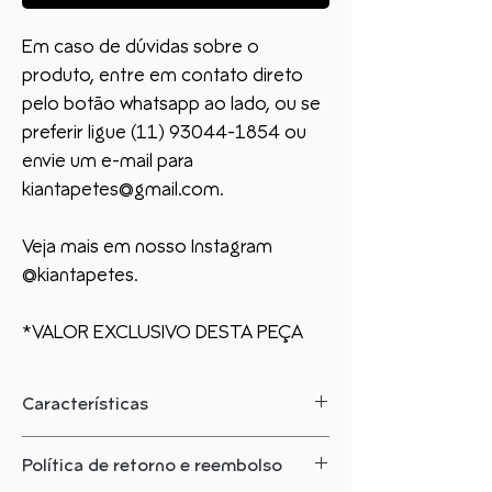
Em caso de dúvidas sobre o
produto, entre em contato direto
pelo botão whatsapp ao lado, ou se
preferir ligue (11) 93044-1854 ou
envie um e-mail para
kiantapetes@gmail.com.
Veja mais em nosso Instagram
@kiantapetes.
*VALOR EXCLUSIVO DESTA PEÇA
Características
O que você precisa saber sobre este
Política de retorno e reembolso
produto: